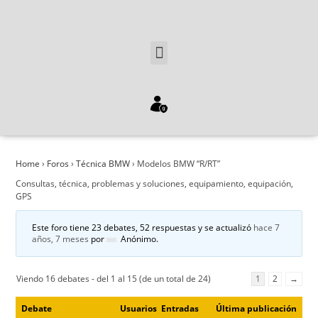
Home
›
Foros
›
Técnica BMW
›
Modelos BMW “R/RT”
Consultas, técnica, problemas y soluciones, equipamiento, equipación,
GPS
Este foro tiene 23 debates, 52 respuestas y se actualizó
hace 7
años, 7 meses
por
Anónimo
.
Viendo 16 debates - del 1 al 15 (de un total de 24)
1
2
→
Debate
Usuarios
Entradas
Última publicación