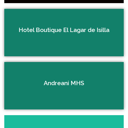
Ver el sitio
Visitanos
Hotel Boutique El Lagar de Isilla
Ver el sitio
Especialistas en Suspensiones
Öhlins y escapes Termignoni
Andreani MHS
Ver el sitio