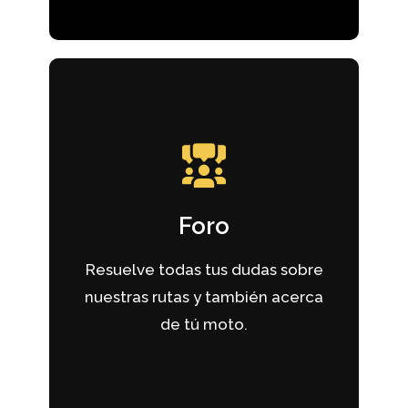
Participar
Foro
información de interes para nuestro club
Charla entre motoristas, debates,
Resuelve todas tus dudas sobre
nuestras rutas y también acerca
Foro
de tú moto.