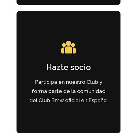
Ir al formulario
Hazte socio
tus acompañantes
los nuetros. Precios especiales para ti y
Participa en nuestro Club y
Disfruta todas la ventajas de ser uno de
forma parte de la comunidad
Hazte socio
del Club Bmw oficial en España.