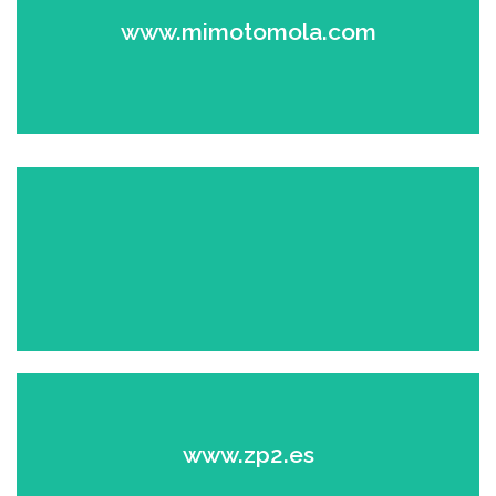
Mantenimiento y limpieza de motos de alta calidad
www.mimotomola.com
Ver el sitio
Cadena Hoteles HOSPEL
Ver el sitio
Neumáticos de motos
www.zp2.es
Ver el sitio