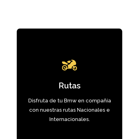
Ver rutas
Rutas
del club y reserva tu plaza
Ver las próximas salidas programadas
Disfruta de tu Bmw en compañía
con nuestras rutas Nacionales e
Rutas
Internacionales.