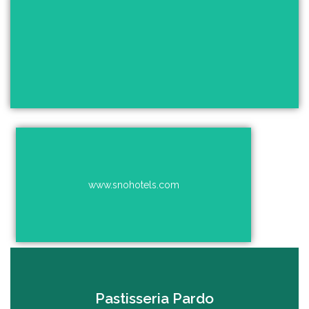
Alquila tu BMW en Barcelona a precios exclusivos
para el Club de Motos BMW de España
Ver el sitio
www.snohotels.com
Turismo para disfrutar de la montaña
www.snohotels.com
Ver el sitio
Visitanos en Facebook
Pastisseria Pardo