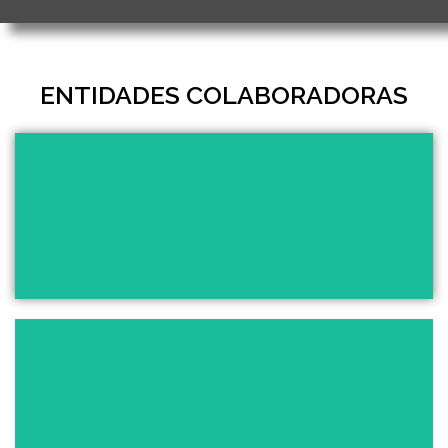
ENTIDADES COLABORADORAS
¡Si quieres llegar a tu lugar de destino por mar, Mr
Ferry es para ti!
Ver el sitio
Desde Astrodat damos asesoramiento en OLPDGDD i
RGPD, Ley de igualdad, blanqueo de capitales
Ver el sitio