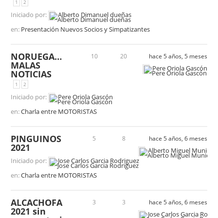
1
2
Iniciado por:
Alberto Dimanuel dueñas
en:
Presentación Nuevos Socios y Simpatizantes
NORUEGA…
10
20
hace 5 años, 5 meses
MALAS
Pere Oriola Gascón
NOTICIAS
1
2
Iniciado por:
Pere Oriola Gascón
en:
Charla entre MOTORISTAS
PINGUINOS
5
8
hace 5 años, 6 meses
2021
Alberto Miguel Municio
Iniciado por:
Jose Carlos Garcia Rodriguez
en:
Charla entre MOTORISTAS
ALCACHOFA
3
3
hace 5 años, 6 meses
2021 sin
Jose Carlos Garcia Rodri