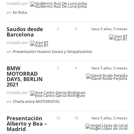
Iniciado por:
Guillermo Ruiz De Luna Jorba
en:
En Ruta.
Saudos desde
5
9
hace 5 años, 5 meses
Barcelona
Xavi RT
Iniciado por:
Xavi RT
en:
Presentación Nuevos Socios y Simpatizantes
BMW
2
4
hace 5 años, 5 meses
MOTORRAD
David Rodie Perpiña
DAYS, BERLIN
2021
Iniciado por:
Jose Carlos Garcia Rodriguez
en:
Charla entre MOTORISTAS
Presentación
12
18
hace 5 años, 5 meses
Alberto y Bea –
Angel López de Urcelay
Madrid