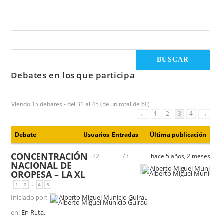
Debates en los que participa
Viendo 15 debates - del 31 al 45 (de un total de 60)
←
1
2
3
4
→
Debate
Usuarios
Entradas
Última publicación
CONCENTRACIÓN
22
73
hace 5 años, 2 meses
NACIONAL DE
Alberto Miguel Municio
OROPESA – LA XL
…
1
2
4
5
Iniciado por:
Alberto Miguel Municio Guirau
en:
En Ruta.