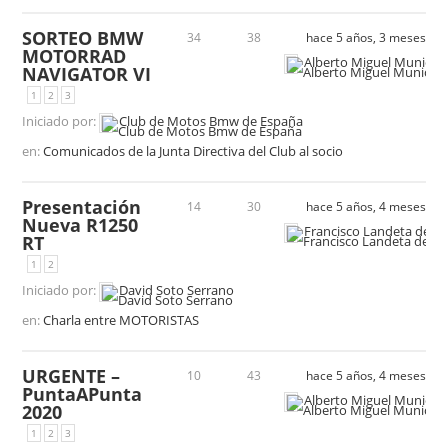
SORTEO BMW
34
38
hace 5 años, 3 meses
MOTORRAD
Alberto Miguel Municio
NAVIGATOR VI
1
2
3
Iniciado por:
Club de Motos Bmw de España
en:
Comunicados de la Junta Directiva del Club al socio
Presentación
14
30
hace 5 años, 4 meses
Nueva R1250
Francisco Landeta de la
RT
1
2
Iniciado por:
David Soto Serrano
en:
Charla entre MOTORISTAS
URGENTE –
10
43
hace 5 años, 4 meses
PuntaAPunta
Alberto Miguel Municio
2020
1
2
3