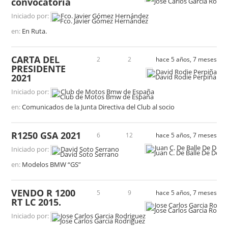
convocatoria
Iniciado por:
Fco. Javier Gómez Hernández
en:
En Ruta.
CARTA DEL
2
2
hace 5 años, 7 meses
PRESIDENTE
David Rodie Perpiña
2021
Iniciado por:
Club de Motos Bmw de España
en:
Comunicados de la Junta Directiva del Club al socio
R1250 GSA 2021
6
12
hace 5 años, 7 meses
Juan C. De Balle De Dou
Iniciado por:
David Soto Serrano
en:
Modelos BMW “GS”
VENDO R 1200
5
9
hace 5 años, 7 meses
RT LC 2015.
Jose Carlos Garcia Rodri
Iniciado por:
Jose Carlos Garcia Rodriguez