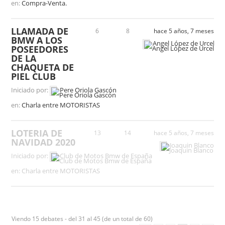
en:
Compra-Venta.
LLAMADA DE
6
8
hace 5 años, 7 meses
BMW A LOS
Angel López de Urcelay
POSEEDORES
DE LA
CHAQUETA DE
PIEL CLUB
Iniciado por:
Pere Oriola Gascón
en:
Charla entre MOTORISTAS
LOTERIA DE
13
14
hace 5 años, 7 meses
NAVIDAD 2020
Joaquin Blanco
Iniciado por:
Club de Motos Bmw de España
en:
Charla entre MOTORISTAS
Viendo 15 debates - del 31 al 45 (de un total de 60)