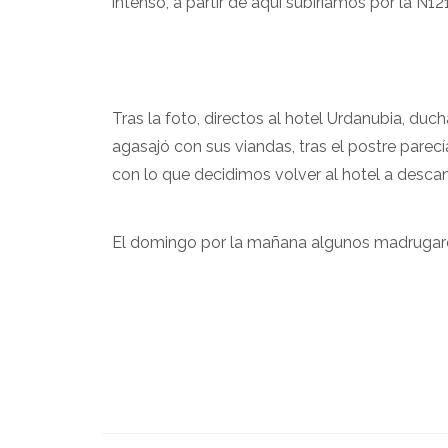
intenso, a partir de aquí subiríamos por la N1
Tras la foto, directos al hotel Urdanubia,
agasajó con sus viandas, tras el postre pare
con lo que decidimos volver al hotel a descan
El domingo por la mañana algunos madrugaro
Aquí la estadística q