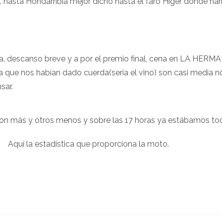
21 hasta Hondarribia mejor dicho hasta el faro Higer donde ha
 ducha, descanso breve y a por el premio final, cena en LA
cía que nos habían dado cuerda(seria el vino) son casi media
sar.
n más y otros menos y sobre las 17 horas ya estábamos tod
ue proporciona la moto.