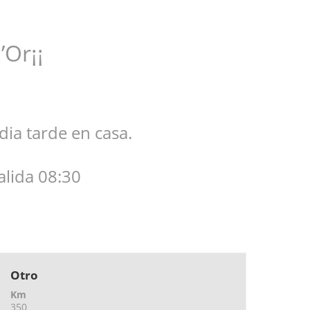
Or¡¡
ia tarde en casa.
alida 08:30
Otro
Km
350