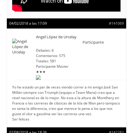
04/02/2018 a las 17:09
#141069
Angel López de Urcelay
Participante
Debates: 6
Comentarios: 575
Totales: 581
Participante Master
★★★
Yo he estado un par de veces viendo correr a mi amigo José San
Millán siempre con Triumph (equipo o Team Manx) creo que a
nivel nacional es de lo mejor. No esta a la altura de Montlhery en
Francia o las carreras de clásicas de la Isla de Man pero tampoco
es tanta la diferencia, creo que merece la pena a los que nos
guste el olor a gasolina ver las carreras una vez.
Ser felices
07/08/2018 a las 18:36
#142282