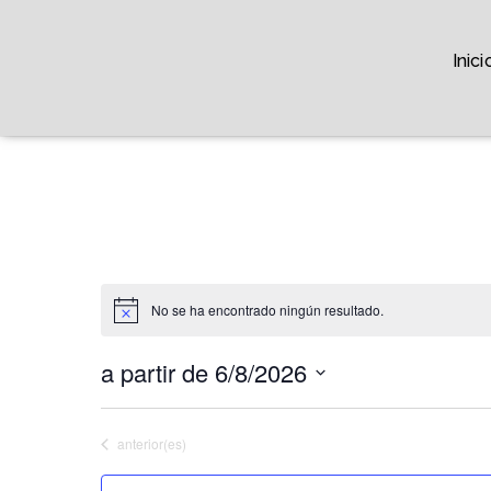
Inici
No se ha encontrado ningún resultado.
a partir de 6/8/2026
S
e
Eventos
anterior(es)
l
e