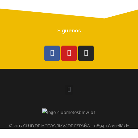
Síguenos
© 2017 CLUB DE MOTOS BMW DE ESPAÑA – 08940 Cornellá de
Llobregat (Barcelona) Passeig de la Campsa, 65, nave izquierda