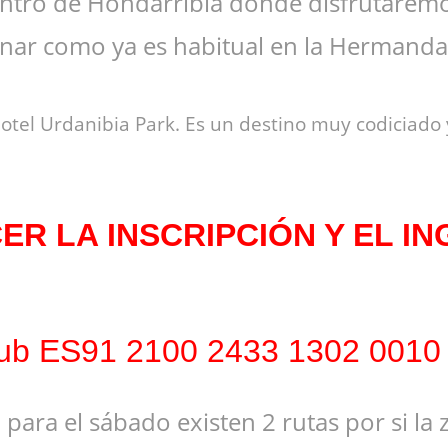
ntro de Hondarribia donde disfrutaremos
cenar como ya es habitual en la Hermand
otel Urdanibia Park. Es un destino muy codiciad
R LA INSCRIPCIÓN Y EL ING
Club ES91 2100 2433 1302 0010
a, para el sábado existen 2 rutas por si 