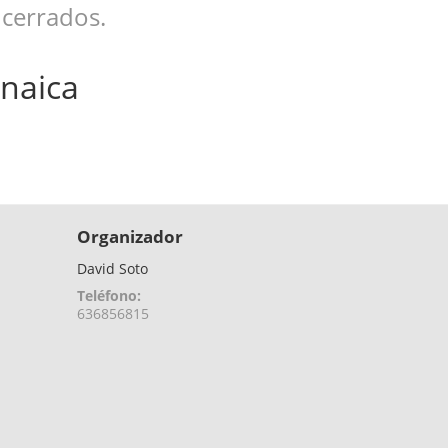
 cerrados.
enaica
Organizador
David Soto
Teléfono:
636856815