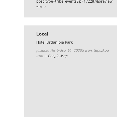
post_type=tribe_events&p=172287&preview
=true
Local
Hotel Urdanibia Park
Jaizubia Hiribidea, 61, 20305 Irun, Gipuzkoa
Irun
,
+ Google Map